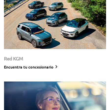
Red KGM
keyboard_arrow_right
Encuentra tu concesionario