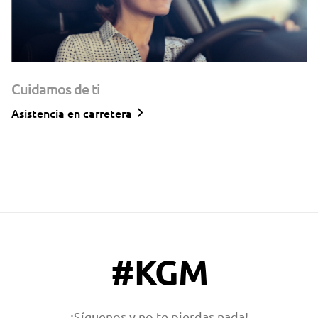
Cuidamos de ti
keyboard_arrow_right
Asistencia en carretera
#KGM
¡Síguenos y no te pierdas nada!