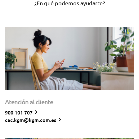
¿En qué podemos ayudarte?
Atención al cliente
keyboard_arrow_right
900 101 707
keyboard_arrow_right
cac.kgm@kgm.com.es